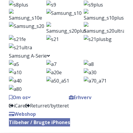
Samsung A-Serie
Om os
Erhverv
iCare
Returret/bytteret
Webshop
Tilbehør / Brugte iPhones